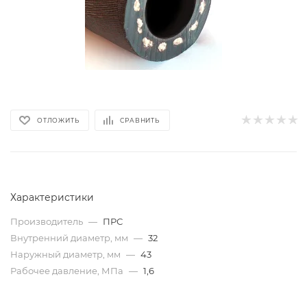
ОТЛОЖИТЬ
СРАВНИТЬ
Характеристики
Производитель
—
ПРС
Внутренний диаметр, мм
—
32
Наружный диаметр, мм
—
43
Рабочее давление, МПа
—
1,6