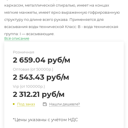
каркасом, металлической спиралью, имеет на концах
мягкие манжеты, имеет ярко выраженную гофрированную
структуру по длине всего рукава. Применяется для
всасывания воды технической Класс: В - вода техническая
группа: I — всасывающие.
Всё описание
Розничная
2 659.04
руб
/м
Оптовая (от 50000р.)
2 543.43
руб
/м
Vip (от 100000р.)
2 312.21
руб
/м
Нашли дешевле?
Под заказ
*Цены указаны с учётом НДС