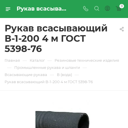
0
Рукав всасывающий В-1-200 4 м ГОСТ 5398-76 - купить по цене производителя с доставкой по Москве и России | ПРОМРЕСУРССЕРВИС
Рукав всасывающий
В-1-200 4 м ГОСТ
5398-76
—
—
Главная
Каталог
Резиновые технические изделия
—
—
Промышленные рукава и шланги
—
—
Всасывающие рукава
В (вода)
Рукав всасывающий В-1-200 4 м ГОСТ 5398-76