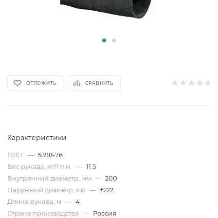
ОТЛОЖИТЬ
СРАВНИТЬ
Характеристики
ГОСТ
—
5398-76
Вес рукава, кг/1 п.м.
—
11.5
Внутренний диаметр, мм
—
200
Наружный диаметр, мм
—
±222
Длина рукава, м
—
4
Страна производства
—
Россия