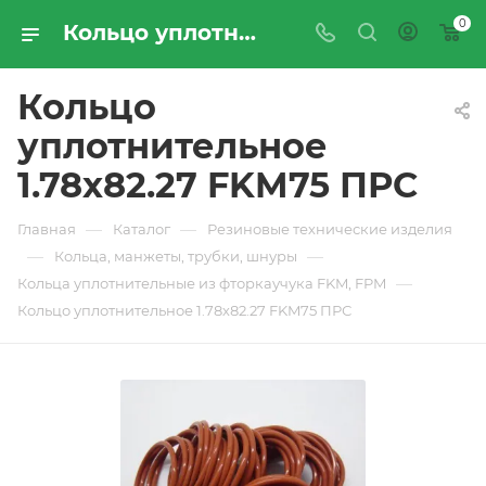
0
Кольцо уплотнительное 1.78х82.27 FKM75 ПРС - купить по цене производителя с доставкой по Москве и России | ПРОМРЕСУРССЕРВИС
Кольцо
уплотнительное
1.78х82.27 FKM75 ПРС
—
—
Главная
Каталог
Резиновые технические изделия
—
—
Кольца, манжеты, трубки, шнуры
—
Кольца уплотнительные из фторкаучука FKM, FPM
Кольцо уплотнительное 1.78х82.27 FKM75 ПРС