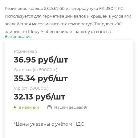
Резиновое кольцо 2,62х62,60 из фторкаучука FKM90 ПРС.
Используется для герметизации валов и крышек в условиях
воздействия масел и высоких температур. Твердость 90
единиц по Шору А обеспечивает защиту от износа.
Всё описание
Розничная
36.95
руб
/шт
Оптовая (от 50000р.)
35.34
руб
/шт
Vip (от 100000р.)
32.13
руб
/шт
Нашли дешевле?
В наличии
*Цены указаны с учётом НДС