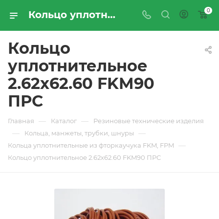
0
Кольцо уплотнительное 2.62х62.60 FKM90 ПРС - купить по цене производителя с доставкой по Москве и России | ПРОМРЕСУРССЕРВИС
Кольцо
уплотнительное
2.62х62.60 FKM90
ПРС
—
—
Главная
Каталог
Резиновые технические изделия
—
—
Кольца, манжеты, трубки, шнуры
—
Кольца уплотнительные из фторкаучука FKM, FPM
Кольцо уплотнительное 2.62х62.60 FKM90 ПРС