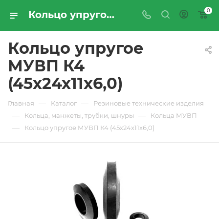
0
Кольцо упругое МУВП К4 (45х24х11х6,0) - купить по цене производителя с доставкой по Москве и России | ПРОМРЕСУРССЕРВИС
Кольцо упругое
МУВП К4
(45х24х11х6,0)
—
—
Главная
Каталог
Резиновые технические изделия
—
—
Кольца, манжеты, трубки, шнуры
Кольца МУВП
—
Кольцо упругое МУВП К4 (45х24х11х6,0)