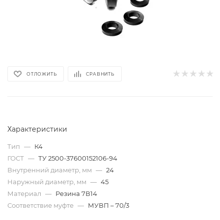
ОТЛОЖИТЬ
СРАВНИТЬ
Характеристики
Тип
—
К4
ГОСТ
—
ТУ 2500-37600152106-94
Внутренний диаметр, мм
—
24
Наружный диаметр, мм
—
45
Материал
—
Резина 7В14
Соответствие муфте
—
МУВП – 70/3