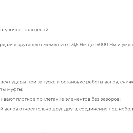
 втулочно-пальцевой.
едаче крутящего момента от 31,5 Нм до 16000 Нм и ум
асят удары при запуске и остановке работы валов, сни
ты муфты;
чивают плотное прилегание элементов без зазоров;
й валов относительно друг друга, соединение под неб