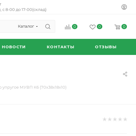
т
, с 8-00 до 17-00(склад)
Каталог
0
0
0
НОВОСТИ
КОНТАКТЫ
ОТЗЫВЫ
 упругое МУВП К6 (70х38х18х10)