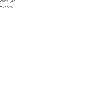
икающих
ть срок