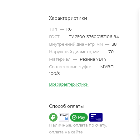
Характеристики
Тип
—
К6
ГОСТ
—
ТУ 2500-37600152106-94
Внутренний диаметр, мм
—
38
Наружный диаметр, мм
—
70
Материал
—
Резина 7В14
Соответствие муфте
—
МУВП –
100/3
Все характеристики
Способ оплаты
Наличные, оплата по счету,
оплата на сайте