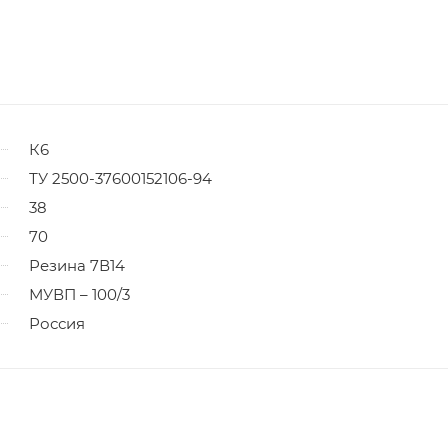
К6
ТУ 2500-37600152106-94
38
70
Резина 7В14
МУВП – 100/3
Россия