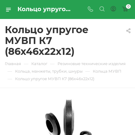
0
Кольцо упругое МУВП К7 (86х46х22х12) - купить по цене производителя с доставкой по Москве и России | ПРОМРЕСУРССЕРВИС
Кольцо упругое
МУВП К7
(86х46х22х12)
—
—
Главная
Каталог
Резиновые технические изделия
—
—
Кольца, манжеты, трубки, шнуры
Кольца МУВП
—
Кольцо упругое МУВП К7 (86х46х22х12)