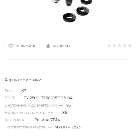
ОТЛОЖИТЬ
СРАВНИТЬ
Характеристики
Тип
—
К7
ГОСТ
—
ТУ 2500-37600152106-94
Внутренний диаметр, мм
—
46
Наружный диаметр, мм
—
86
Материал
—
Резина 7В14
Соответствие муфте
—
МУВП – 125/3