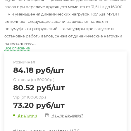
валов при передаче крутящего момента от 31,5 Нм до 16000
Нм и уменьшения динамических нагрузок. Кольца МУВП
выполняют следующие задачи: защищают пальцы и
полумуфты от разрушений – гасят удары при запуске и
остановке работы валов, снижают динамические нагрузки
на металличес...
Всё описание
Розничная
84.18
руб
/шт
Оптовая (от 50000р.)
80.52
руб
/шт
Vip (от 100000р.)
73.20
руб
/шт
Нашли дешевле?
В наличии