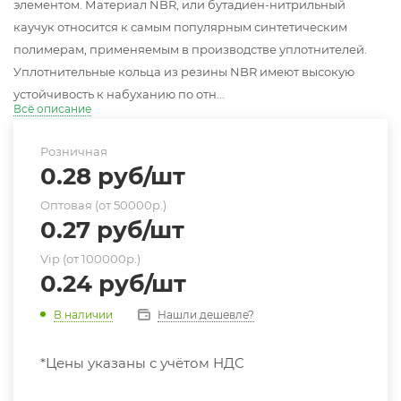
элементом. Материал NBR, или бутадиен-нитрильный
каучук относится к самым популярным синтетическим
полимерам, применяемым в производстве уплотнителей.
Уплотнительные кольца из резины NBR имеют высокую
устойчивость к набуханию по отн...
Всё описание
Розничная
0.28
руб
/шт
Оптовая (от 50000р.)
0.27
руб
/шт
Vip (от 100000р.)
0.24
руб
/шт
Нашли дешевле?
В наличии
*Цены указаны с учётом НДС