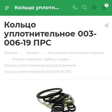
0
Кольцо уплотнительное 003-006-19 ПРС - купить по цене производителя с доставкой по Москве и России | ПРОМРЕСУРССЕРВИС
Кольцо
уплотнительное 003-
006-19 ПРС
—
—
Главная
Каталог
Резиновые технические изделия
—
—
Кольца, манжеты, трубки, шнуры
—
Кольца уплотнительные круглого сечения
Кольцо уплотнительное 003-006-19 ПРС