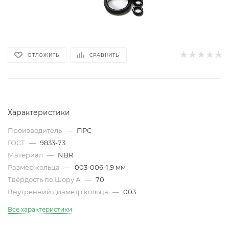
ОТЛОЖИТЬ
СРАВНИТЬ
Характеристики
Производитель
—
ПРС
ГОСТ
—
9833-73
Материал
—
NBR
Размер кольца
—
003-006-1,9 мм
Твёрдость по Шору А
—
70
Внутренний диаметр кольца
—
003
Все характеристики