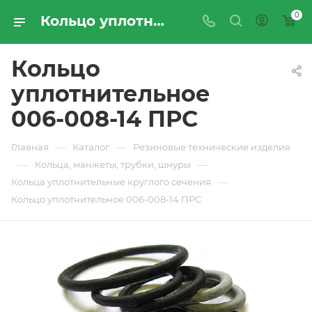
0
Кольцо уплотнительное 006-008-14 ПРС - купить по цене производителя с доставкой по Москве и России | ПРОМРЕСУРССЕРВИС
Кольцо
уплотнительное
006-008-14 ПРС
—
—
Главная
Каталог
Резиновые технические изделия
—
—
Кольца, манжеты, трубки, шнуры
—
Кольца уплотнительные круглого сечения
Кольцо уплотнительное 006-008-14 ПРС