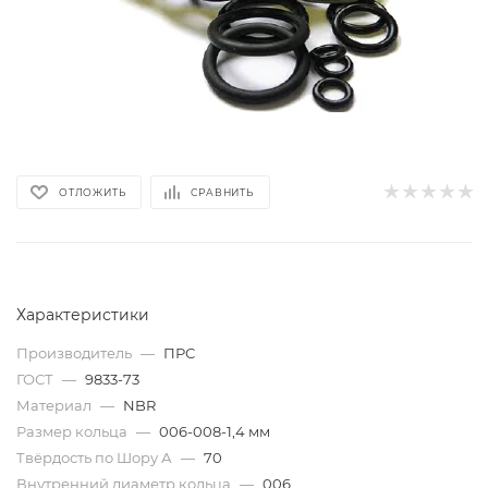
ОТЛОЖИТЬ
СРАВНИТЬ
Характеристики
Производитель
—
ПРС
ГОСТ
—
9833-73
Материал
—
NBR
Размер кольца
—
006-008-1,4 мм
Твёрдость по Шору А
—
70
Внутренний диаметр кольца
—
006