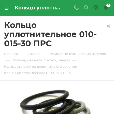
0
Кольцо уплотнительное 010-015-30 ПРС - купить по цене производителя с доставкой по Москве и России | ПРОМРЕСУРССЕРВИС
Кольцо
уплотнительное 010-
015-30 ПРС
—
—
Главная
Каталог
Резиновые технические изделия
—
—
Кольца, манжеты, трубки, шнуры
—
Кольца уплотнительные круглого сечения
Кольцо уплотнительное 010-015-30 ПРС