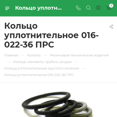
0
Кольцо уплотнительное 016-022-36 ПРС - купить по цене производителя с доставкой по Москве и России | ПРОМРЕСУРССЕРВИС
Кольцо
уплотнительное 016-
022-36 ПРС
—
—
Главная
Каталог
Резиновые технические изделия
—
—
Кольца, манжеты, трубки, шнуры
—
Кольца уплотнительные круглого сечения
Кольцо уплотнительное 016-022-36 ПРС