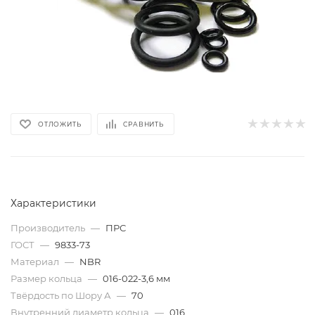
ОТЛОЖИТЬ
СРАВНИТЬ
Характеристики
Производитель
—
ПРС
ГОСТ
—
9833-73
Материал
—
NBR
Размер кольца
—
016-022-3,6 мм
Твёрдость по Шору А
—
70
Внутренний диаметр кольца
—
016