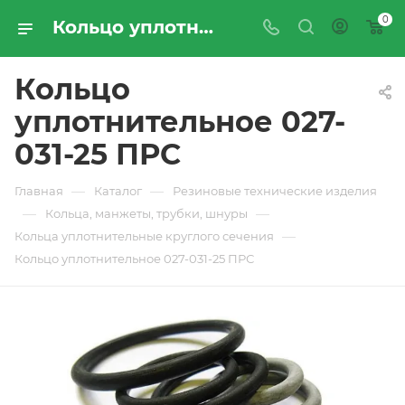
0
Кольцо уплотнительное 027-031-25 ПРС - купить по цене производителя с доставкой по Москве и России | ПРОМРЕСУРССЕРВИС
Кольцо
уплотнительное 027-
031-25 ПРС
—
—
Главная
Каталог
Резиновые технические изделия
—
—
Кольца, манжеты, трубки, шнуры
—
Кольца уплотнительные круглого сечения
Кольцо уплотнительное 027-031-25 ПРС