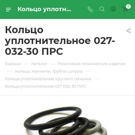
0
Кольцо уплотнительное 027-032-30 ПРС - купить по цене производителя с доставкой по Москве и России | ПРОМРЕСУРССЕРВИС
Кольцо
уплотнительное 027-
032-30 ПРС
—
—
Главная
Каталог
Резиновые технические изделия
—
—
Кольца, манжеты, трубки, шнуры
—
Кольца уплотнительные круглого сечения
Кольцо уплотнительное 027-032-30 ПРС