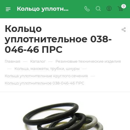
0
Кольцо уплотнительное 038-046-46 ПРС - купить по цене производителя с доставкой по Москве и России | ПРОМРЕСУРССЕРВИС
Кольцо
уплотнительное 038-
046-46 ПРС
—
—
Главная
Каталог
Резиновые технические изделия
—
—
Кольца, манжеты, трубки, шнуры
—
Кольца уплотнительные круглого сечения
Кольцо уплотнительное 038-046-46 ПРС