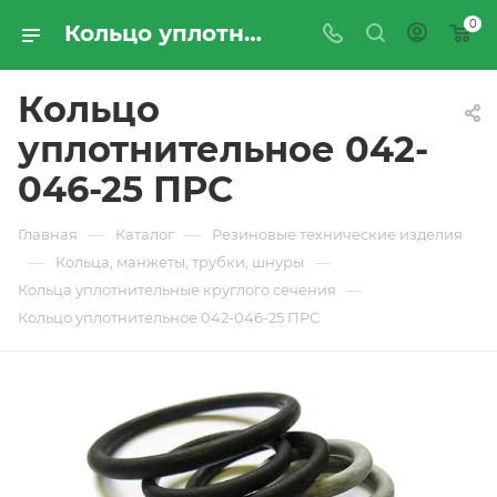
0
Кольцо уплотнительное 042-046-25 ПРС - купить по цене производителя с доставкой по Москве и России | ПРОМРЕСУРССЕРВИС
Кольцо
уплотнительное 042-
046-25 ПРС
—
—
Главная
Каталог
Резиновые технические изделия
—
—
Кольца, манжеты, трубки, шнуры
—
Кольца уплотнительные круглого сечения
Кольцо уплотнительное 042-046-25 ПРС