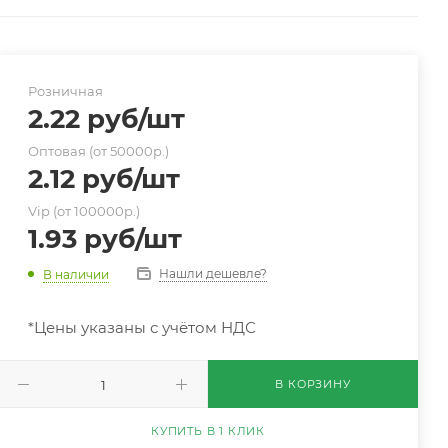
Розничная
2.22
руб
/шт
Оптовая (от 50000р.)
2.12
руб
/шт
Vip (от 100000р.)
1.93
руб
/шт
Нашли дешевле?
В наличии
*Цены указаны с учётом НДС
В КОРЗИНУ
КУПИТЬ В 1 КЛИК