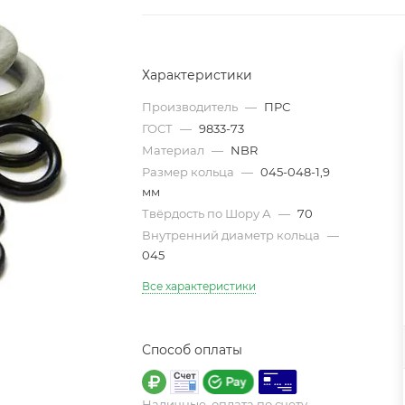
Характеристики
Производитель
—
ПРС
ГОСТ
—
9833-73
Материал
—
NBR
Размер кольца
—
045-048-1,9
мм
Твёрдость по Шору А
—
70
Внутренний диаметр кольца
—
045
Все характеристики
Способ оплаты
Наличные, оплата по счету,