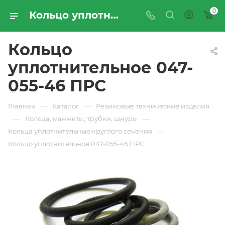
0
Кольцо уплотнительное 047-055-46 ПРС - купить по цене производителя с доставкой по Москве и России | ПРОМРЕСУРССЕРВИС
Кольцо
уплотнительное 047-
055-46 ПРС
—
—
Главная
Каталог
Резиновые технические изделия
—
—
Кольца, манжеты, трубки, шнуры
—
Кольца уплотнительные круглого сечения
Кольцо уплотнительное 047-055-46 ПРС