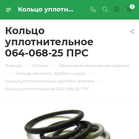
0
Кольцо уплотнительное 064-068-25 ПРС - купить по цене производителя с доставкой по Москве и России | ПРОМРЕСУРССЕРВИС
Кольцо
уплотнительное
064-068-25 ПРС
—
—
Главная
Каталог
Резиновые технические изделия
—
—
Кольца, манжеты, трубки, шнуры
—
Кольца уплотнительные круглого сечения
Кольцо уплотнительное 064-068-25 ПРС