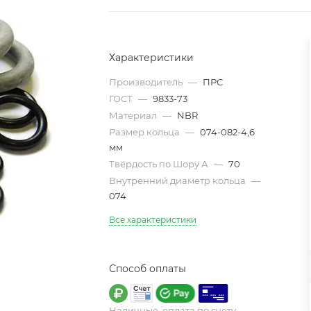
Характеристики
Производитель
—
ПРС
ГОСТ
—
9833-73
Материал
—
NBR
Размер кольца
—
074-082-4,6
мм
Твёрдость по Шору А
—
70
Внутренний диаметр кольца
—
074
Все характеристики
Способ оплаты
Наличные, оплата по счету,