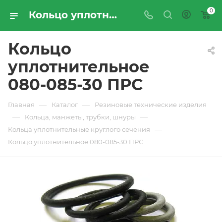
0
Кольцо уплотнительное 080-085-30 ПРС - купить по цене производителя с доставкой по Москве и России | ПРОМРЕСУРССЕРВИС
Кольцо
уплотнительное
080-085-30 ПРС
—
—
Главная
Каталог
Резиновые технические изделия
—
—
Кольца, манжеты, трубки, шнуры
—
Кольца уплотнительные круглого сечения
Кольцо уплотнительное 080-085-30 ПРС