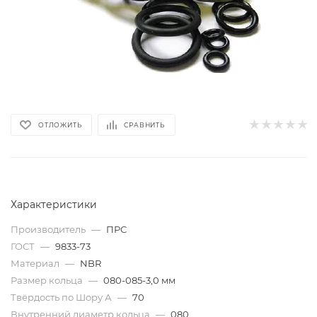
ОТЛОЖИТЬ
СРАВНИТЬ
Характеристики
Производитель
—
ПРС
ГОСТ
—
9833-73
Материал
—
NBR
Размер кольца
—
080-085-3,0 мм
Твёрдость по Шору А
—
70
Внутренний диаметр кольца
—
080