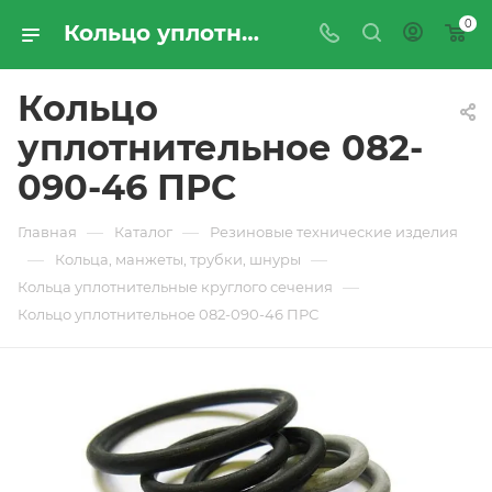
0
Кольцо уплотнительное 082-090-46 ПРС - купить по цене производителя с доставкой по Москве и России | ПРОМРЕСУРССЕРВИС
Кольцо
уплотнительное 082-
090-46 ПРС
—
—
Главная
Каталог
Резиновые технические изделия
—
—
Кольца, манжеты, трубки, шнуры
—
Кольца уплотнительные круглого сечения
Кольцо уплотнительное 082-090-46 ПРС