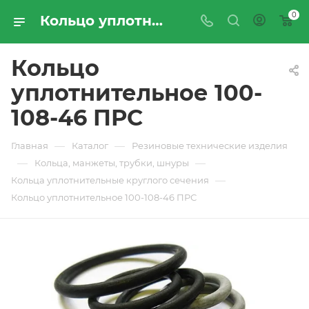
0
Кольцо уплотнительное 100-108-46 ПРС - купить по цене производителя с доставкой по Москве и России | ПРОМРЕСУРССЕРВИС
Кольцо
уплотнительное 100-
108-46 ПРС
—
—
Главная
Каталог
Резиновые технические изделия
—
—
Кольца, манжеты, трубки, шнуры
—
Кольца уплотнительные круглого сечения
Кольцо уплотнительное 100-108-46 ПРС