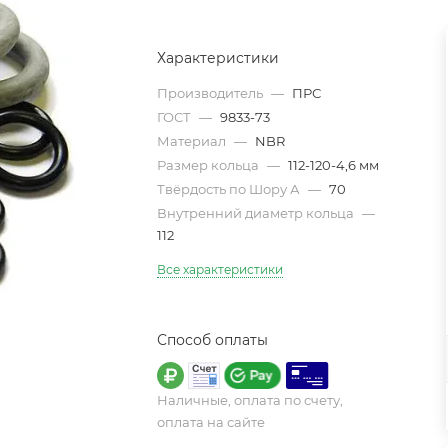
Характеристики
Производитель
—
ПРС
ГОСТ
—
9833-73
Материал
—
NBR
Размер кольца
—
112-120-4,6 мм
Твёрдость по Шору А
—
70
Внутренний диаметр кольца
—
112
Все характеристики
Способ оплаты
Наличные, оплата по счету,
оплата на сайте