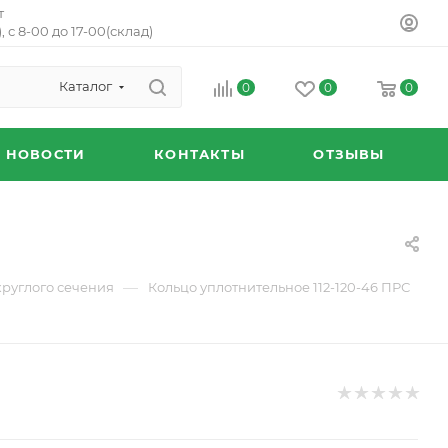
т
, с 8-00 до 17-00(склад)
Каталог
0
0
0
НОВОСТИ
КОНТАКТЫ
ОТЗЫВЫ
—
круглого сечения
Кольцо уплотнительное 112-120-46 ПРС