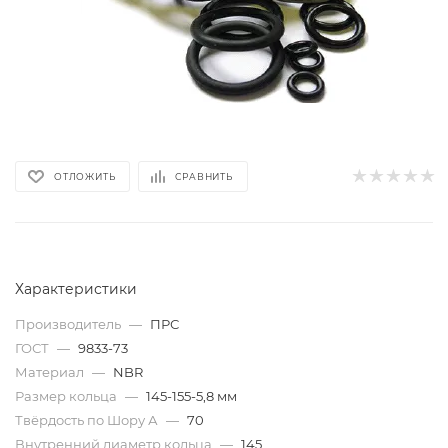
ОТЛОЖИТЬ
СРАВНИТЬ
Характеристики
Производитель
—
ПРС
ГОСТ
—
9833-73
Материал
—
NBR
Размер кольца
—
145-155-5,8 мм
Твёрдость по Шору А
—
70
Внутренний диаметр кольца
—
145