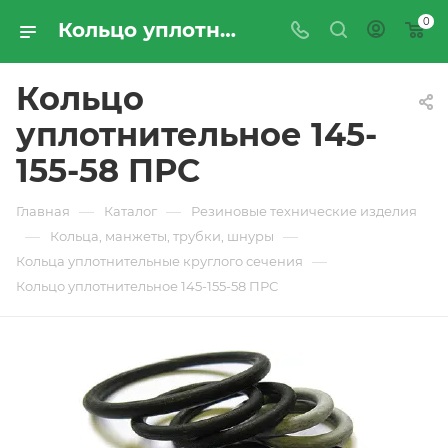
0
Кольцо уплотнительное 145-155-58 ПРС - купить по цене производителя с доставкой по Москве и России | ПРОМРЕСУРССЕРВИС
Кольцо
уплотнительное 145-
155-58 ПРС
—
—
Главная
Каталог
Резиновые технические изделия
—
—
Кольца, манжеты, трубки, шнуры
—
Кольца уплотнительные круглого сечения
Кольцо уплотнительное 145-155-58 ПРС