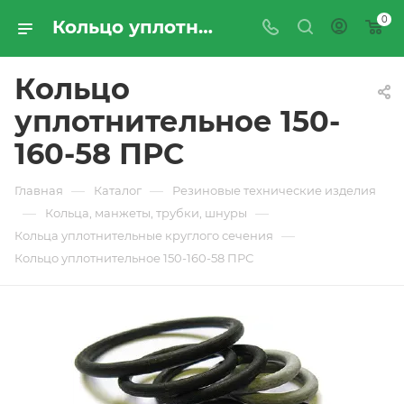
0
Кольцо уплотнительное 150-160-58 ПРС - купить по цене производителя с доставкой по Москве и России | ПРОМРЕСУРССЕРВИС
Кольцо
уплотнительное 150-
160-58 ПРС
—
—
Главная
Каталог
Резиновые технические изделия
—
—
Кольца, манжеты, трубки, шнуры
—
Кольца уплотнительные круглого сечения
Кольцо уплотнительное 150-160-58 ПРС