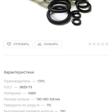
ОТЛОЖИТЬ
СРАВНИТЬ
Характеристики
Производитель
—
ПРС
ГОСТ
—
9833-73
Материал
—
NBR
Размер кольца
—
150-160-5,8 мм
Твёрдость по Шору А
—
70
Внутренний диаметр кольца
—
150