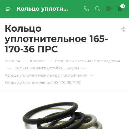
0
Кольцо уплотнительное 165-170-36 ПРС - купить по цене производителя с доставкой по Москве и России | ПРОМРЕСУРССЕРВИС
Кольцо
уплотнительное 165-
170-36 ПРС
—
—
Главная
Каталог
Резиновые технические изделия
—
—
Кольца, манжеты, трубки, шнуры
—
Кольца уплотнительные круглого сечения
Кольцо уплотнительное 165-170-36 ПРС