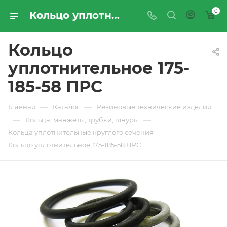
0
Кольцо уплотнительное 175-185-58 ПРС - купить по цене производителя с доставкой по Москве и России | ПРОМРЕСУРССЕРВИС
Кольцо
уплотнительное 175-
185-58 ПРС
—
—
Главная
Каталог
Резиновые технические изделия
—
—
Кольца, манжеты, трубки, шнуры
—
Кольца уплотнительные круглого сечения
Кольцо уплотнительное 175-185-58 ПРС