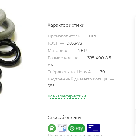
Характеристики
Производитель
—
ПРС
ГОСТ
—
9833-73
Материал
—
NBR
Размер кольца
—
385-400-8,5
мм
Твёрдость по Шору А
—
70
Внутренний диаметр кольца
—
385
Все характеристики
Способ оплаты
Наличные, оплата по счету,