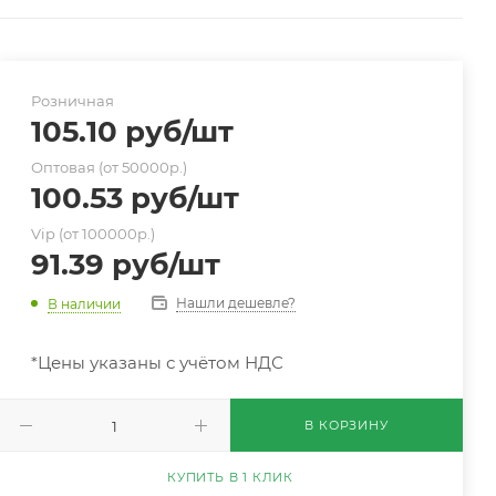
Розничная
105.10
руб
/шт
Оптовая (от 50000р.)
100.53
руб
/шт
Vip (от 100000р.)
91.39
руб
/шт
Нашли дешевле?
В наличии
*Цены указаны с учётом НДС
В КОРЗИНУ
КУПИТЬ В 1 КЛИК