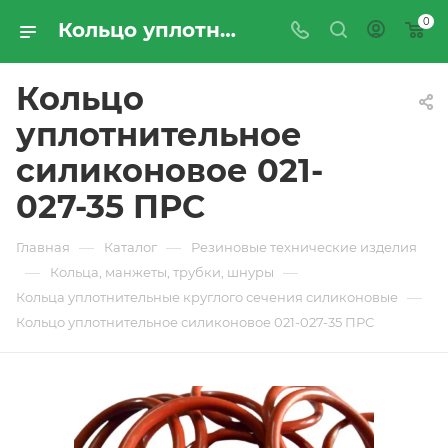
0
Кольцо уплотнительное силиконовое 021-027-35 ПРС - купить по цене производителя с доставкой по Москве и России | ПРОМРЕСУРССЕРВИС
Кольцо
уплотнительное
силиконовое 021-
027-35 ПРС
—
—
Главная
Каталог
Резиновые технические изделия
—
—
Кольца, манжеты, трубки, шнуры
—
Кольца уплотнительные круглого сечения силиконовые
Кольцо уплотнительное силиконовое 021-027-35 ПРС