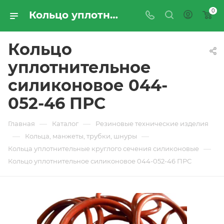
0
Кольцо уплотнительное силиконовое 044-052-46 ПРС - купить по цене производителя с доставкой по Москве и России | ПРОМРЕСУРССЕРВИС
Кольцо
уплотнительное
силиконовое 044-
052-46 ПРС
—
—
Главная
Каталог
Резиновые технические изделия
—
—
Кольца, манжеты, трубки, шнуры
—
Кольца уплотнительные круглого сечения силиконовые
Кольцо уплотнительное силиконовое 044-052-46 ПРС