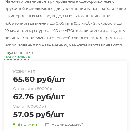
Манжеты резиновые армированные однокромочные с
пружиной используются для уплотнения валов, работающие
в минеральных маслах, воде, дизельном топливе при
избыточном давлении до 0,05 мпа (0,5 кгс/см2), скорости до
20 м/с и температуре от -60 до +170с в зависимости от группы
резины. В зависимости от способа установки, конкретного
использования по назначению, манжеты изготавливаются
двух основных ...
Всё описание
Розничная
65.60
руб
/шт
Оптовая (от 50000р.)
62.76
руб
/шт
Vip (от 100000р.)
57.05
руб
/шт
Нашли дешевле?
В наличии