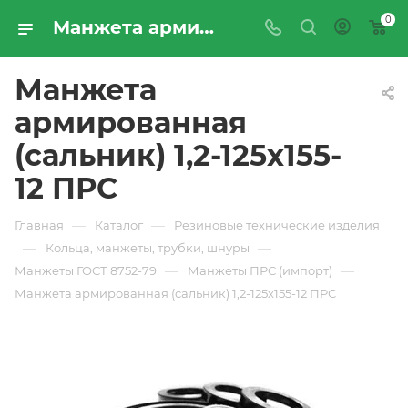
0
Манжета армированная (сальник) 1,2-125х155-12 ПРС - купить по цене производителя с доставкой по Москве и России | ПРОМРЕСУРССЕРВИС
Манжета
армированная
(сальник) 1,2-125х155-
12 ПРС
—
—
Главная
Каталог
Резиновые технические изделия
—
—
Кольца, манжеты, трубки, шнуры
—
—
Манжеты ГОСТ 8752-79
Манжеты ПРС (импорт)
Манжета армированная (сальник) 1,2-125х155-12 ПРС