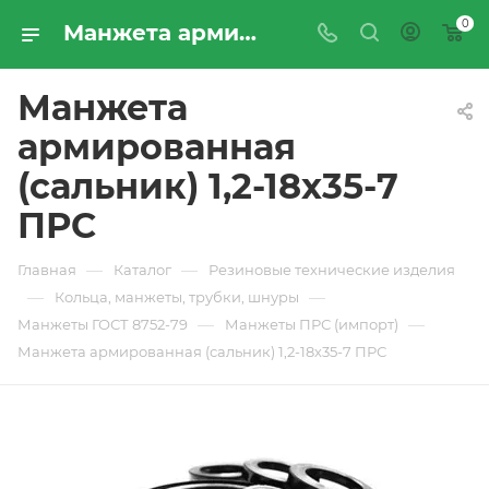
0
Манжета армированная (сальник) 1,2-18х35-7 ПРС - купить по цене производителя с доставкой по Москве и России | ПРОМРЕСУРССЕРВИС
Манжета
армированная
(сальник) 1,2-18х35-7
ПРС
—
—
Главная
Каталог
Резиновые технические изделия
—
—
Кольца, манжеты, трубки, шнуры
—
—
Манжеты ГОСТ 8752-79
Манжеты ПРС (импорт)
Манжета армированная (сальник) 1,2-18х35-7 ПРС