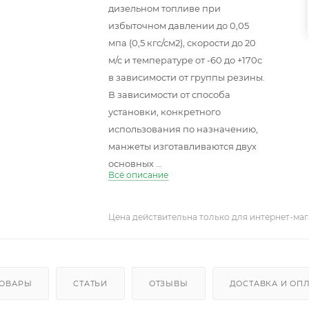
дизельном топливе при
избыточном давлении до 0,05
мпа (0,5 кгс/см2), скорости до 20
м/с и температуре от -60 до +170с
в зависимости от группы резины.
В зависимости от способа
установки, конкретного
использования по назначению,
манжеты изготавливаются двух
основных ...
Всё описание
Цена действительна только для интернет-маг
ТОВАРЫ
СТАТЬИ
ОТЗЫВЫ
ДОСТАВКА И ОП