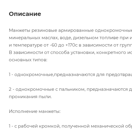
Описание
Манжеты резиновые армированные однокромочные с
минеральных маслах, воде, дизельном топливе при из
и температуре от -60 до +170с в зависимости от груп
В зависимости от способа установки, конкретного 
основных типов:
1 - однокромочные,предназначаются для предотвра
2 - однокромочные с пальником, предназначаются 
проникания пыли.
Исполнение манжеты:
1 - с рабочей кромкой, полученной механической о