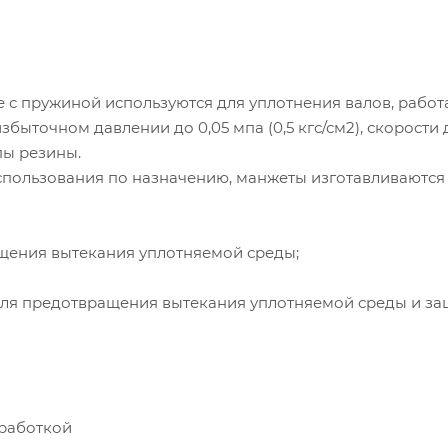
 пружиной используются для уплотнения валов, рабо
быточном давлении до 0,05 мпа (0,5 кгс/см2), скорости 
пы резины.
использования по назначению, манжеты изготавливаются
щения вытекания уплотняемой среды;
для предотвращения вытекания уплотняемой среды и за
бработкой