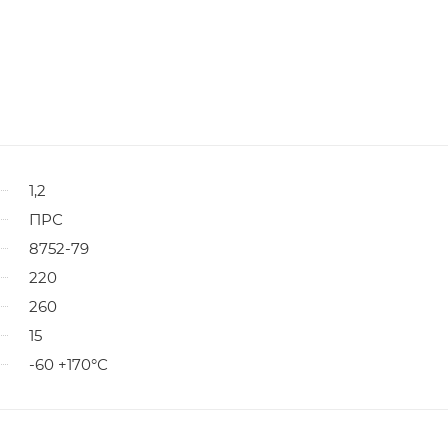
1,2
ПРС
8752-79
220
260
15
-60 +170°С