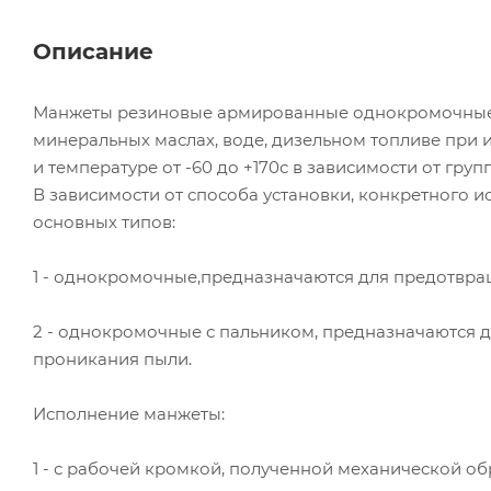
Описание
Манжеты резиновые армированные однокромочные с
минеральных маслах, воде, дизельном топливе при из
и температуре от -60 до +170с в зависимости от груп
В зависимости от способа установки, конкретного 
основных типов:
1 - однокромочные,предназначаются для предотвра
2 - однокромочные с пальником, предназначаются 
проникания пыли.
Исполнение манжеты:
1 - с рабочей кромкой, полученной механической о