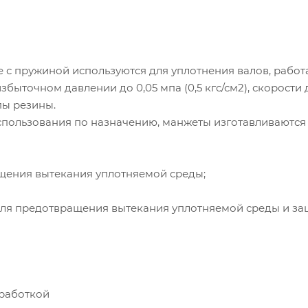
 пружиной используются для уплотнения валов, рабо
быточном давлении до 0,05 мпа (0,5 кгс/см2), скорости 
пы резины.
использования по назначению, манжеты изготавливаются
щения вытекания уплотняемой среды;
для предотвращения вытекания уплотняемой среды и за
бработкой