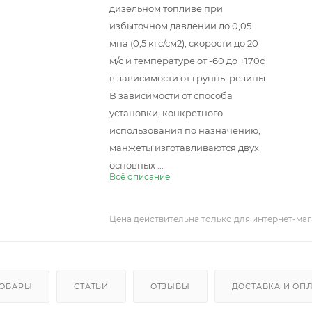
дизельном топливе при
избыточном давлении до 0,05
мпа (0,5 кгс/см2), скорости до 20
м/с и температуре от -60 до +170с
в зависимости от группы резины.
В зависимости от способа
установки, конкретного
использования по назначению,
манжеты изготавливаются двух
основных ...
Всё описание
Цена действительна только для интернет-маг
ТОВАРЫ
СТАТЬИ
ОТЗЫВЫ
ДОСТАВКА И ОП