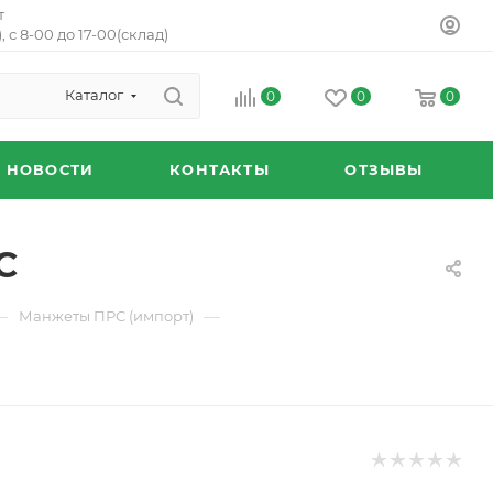
т
, с 8-00 до 17-00(склад)
Каталог
0
0
0
НОВОСТИ
КОНТАКТЫ
ОТЗЫВЫ
С
—
—
Манжеты ПРС (импорт)