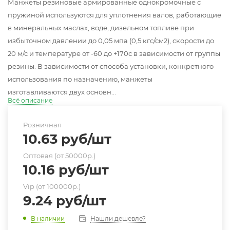
Манжеты резиновые армированные однокромочные с
пружиной используются для уплотнения валов, работающие
в минеральных маслах, воде, дизельном топливе при
избыточном давлении до 0,05 мпа (0,5 кгс/см2), скорости до
20 м/с и температуре от -60 до +170с в зависимости от группы
резины. В зависимости от способа установки, конкретного
использования по назначению, манжеты
изготавливаются двух основн...
Всё описание
Розничная
10.63
руб
/шт
Оптовая (от 50000р.)
10.16
руб
/шт
Vip (от 100000р.)
9.24
руб
/шт
Нашли дешевле?
В наличии