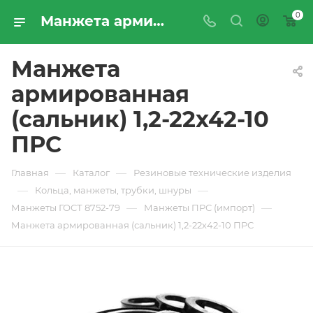
0
Манжета армированная (сальник) 1,2-22х42-10 ПРС - купить по цене производителя с доставкой по Москве и России | ПРОМРЕСУРССЕРВИС
Манжета
армированная
(сальник) 1,2-22х42-10
ПРС
—
—
Главная
Каталог
Резиновые технические изделия
—
—
Кольца, манжеты, трубки, шнуры
—
—
Манжеты ГОСТ 8752-79
Манжеты ПРС (импорт)
Манжета армированная (сальник) 1,2-22х42-10 ПРС