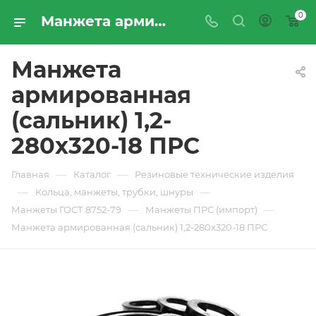
0
Манжета армированная (сальник) 1,2-280х320-18 ПРС - купить по цене производителя с доставкой по Москве и России | ПРОМРЕСУРССЕРВИС
Манжета
армированная
(сальник) 1,2-
280х320-18 ПРС
—
—
Главная
Каталог
Резиновые технические изделия
—
—
Кольца, манжеты, трубки, шнуры
—
—
Манжеты ГОСТ 8752-79
Манжеты ПРС (импорт)
Манжета армированная (сальник) 1,2-280х320-18 ПРС