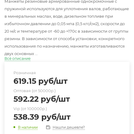
Манжеты резиновые армированные однокромочные с
пружиной используются для уплотнения валов, работающие
в минеральных маслах, воде, дизельном топливе при
избыточном давлении до 0,05 мпа (0,5 кгс/см2), скорости до
20 м/с и температуре от -60 до +170с в зависимости от группы
резины. В зависимости от способа установки, конкретного
использования по назначению, манжеты изготавливаются
двух основных ...
Всё описание
Розничная
619.15
руб
/шт
Оптовая (от 50000р.)
592.22
руб
/шт
Vip (от 100000р.)
538.39
руб
/шт
Нашли дешевле?
В наличии