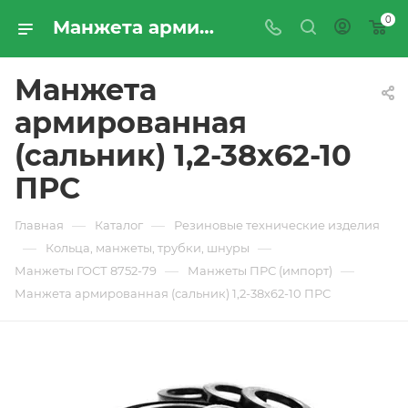
0
Манжета армированная (сальник) 1,2-38х62-10 ПРС - купить по цене производителя с доставкой по Москве и России | ПРОМРЕСУРССЕРВИС
Манжета
армированная
(сальник) 1,2-38х62-10
ПРС
—
—
Главная
Каталог
Резиновые технические изделия
—
—
Кольца, манжеты, трубки, шнуры
—
—
Манжеты ГОСТ 8752-79
Манжеты ПРС (импорт)
Манжета армированная (сальник) 1,2-38х62-10 ПРС