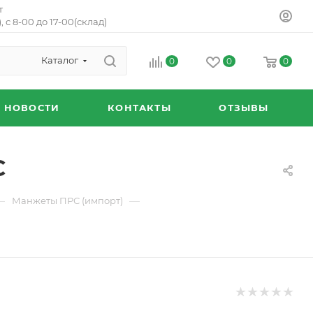
т
, с 8-00 до 17-00(склад)
Каталог
0
0
0
НОВОСТИ
КОНТАКТЫ
ОТЗЫВЫ
С
—
—
Манжеты ПРС (импорт)