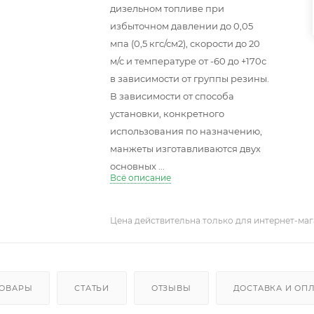
дизельном топливе при
избыточном давлении до 0,05
мпа (0,5 кгс/см2), скорости до 20
м/с и температуре от -60 до +170с
в зависимости от группы резины.
В зависимости от способа
установки, конкретного
использования по назначению,
манжеты изготавливаются двух
основных ...
Всё описание
Цена действительна только для интернет-маг
ТОВАРЫ
СТАТЬИ
ОТЗЫВЫ
ДОСТАВКА И ОП