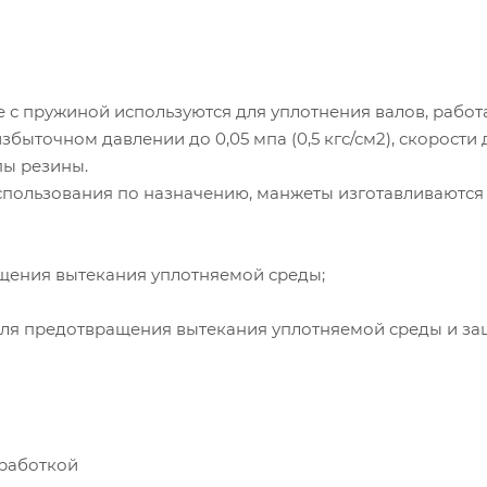
 пружиной используются для уплотнения валов, рабо
быточном давлении до 0,05 мпа (0,5 кгс/см2), скорости 
пы резины.
использования по назначению, манжеты изготавливаются
щения вытекания уплотняемой среды;
для предотвращения вытекания уплотняемой среды и за
бработкой