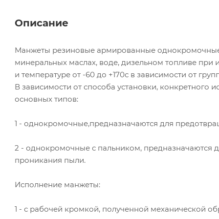
Описание
Манжеты резиновые армированные однокромочные с
минеральных маслах, воде, дизельном топливе при из
и температуре от -60 до +170с в зависимости от груп
В зависимости от способа установки, конкретного 
основных типов:
1 - однокромочные,предназначаются для предотвра
2 - однокромочные с пальником, предназначаются 
проникания пыли.
Исполнение манжеты:
1 - с рабочей кромкой, полученной механической о