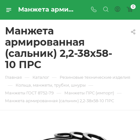
0
Манжета армированная (сальник) 2,2-38х58-10 ПРС - купить по цене производителя с доставкой по Москве и России | ПРОМРЕСУРССЕРВИС
Манжета
армированная
(сальник) 2,2-38х58-
10 ПРС
—
—
Главная
Каталог
Резиновые технические изделия
—
—
Кольца, манжеты, трубки, шнуры
—
—
Манжеты ГОСТ 8752-79
Манжеты ПРС (импорт)
Манжета армированная (сальник) 2,2-38х58-10 ПРС