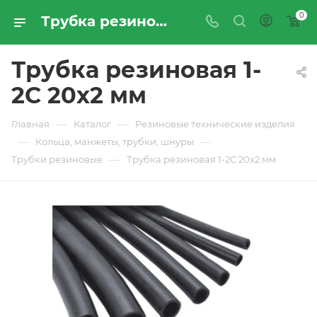
0
Трубка резиновая 1-2С 20х2 мм - купить по цене производителя с доставкой по Москве и России | ПРОМРЕСУРССЕРВИС
Трубка резиновая 1-
2С 20х2 мм
—
—
Главная
Каталог
Резиновые технические изделия
—
—
Кольца, манжеты, трубки, шнуры
—
Трубки резиновые
Трубка резиновая 1-2С 20х2 мм