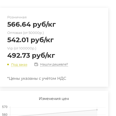
Розничная
566.64
руб
/кг
Оптовая (от 50000р.)
542.01
руб
/кг
Vip (от 100000р.)
492.73
руб
/кг
Нашли дешевле?
Под заказ
*Цены указаны с учётом НДС
Изменения цен