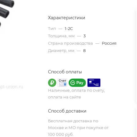
Характеристики
Тип
—
1-2С
Толщина, мм
—
3
Страна производства
—
Россия
Диаметр, мм
—
8
Способ оплаты
Наличные, оплата по счету,
оплата на сайте
Способ доставки
Бесплатная доставка по
Москве и МО при покупке от
100 000 руб.