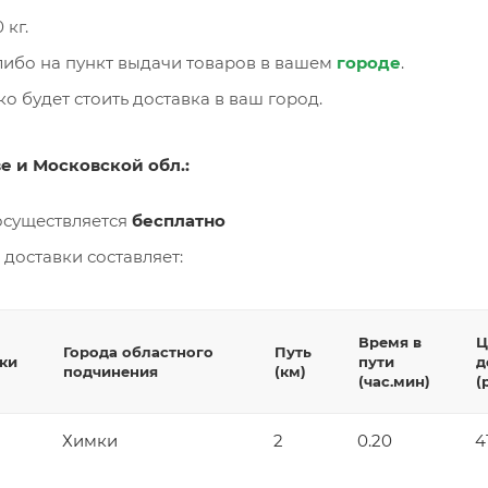
 кг.
либо на пункт выдачи товаров в вашем
городе
.
о будет стоить доставка в ваш город.
кве и Московской обл.:
 осуществляется
бесплатно
 доставки составляет:
Время в
Ц
Города областного
Путь
ки
пути
д
подчинения
(км)
(час.мин)
(
Химки
2
0.20
4