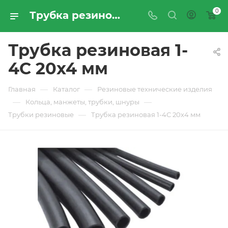
0
Трубка резиновая 1-4С 20х4 мм - купить по цене производителя с доставкой по Москве и России | ПРОМРЕСУРССЕРВИС
Трубка резиновая 1-
4С 20х4 мм
—
—
Главная
Каталог
Резиновые технические изделия
—
—
Кольца, манжеты, трубки, шнуры
—
Трубки резиновые
Трубка резиновая 1-4С 20х4 мм