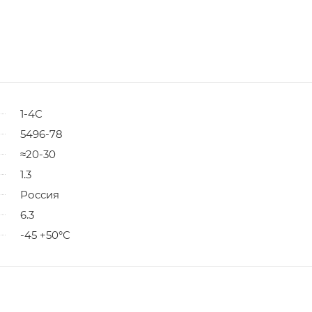
1-4С
5496-78
≈20-30
1.3
Россия
6.3
-45 +50°С