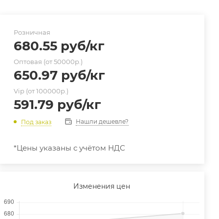
Розничная
680.55
руб
/кг
Оптовая (от 50000р.)
650.97
руб
/кг
Vip (от 100000р.)
591.79
руб
/кг
Нашли дешевле?
Под заказ
*Цены указаны с учётом НДС
Изменения цен