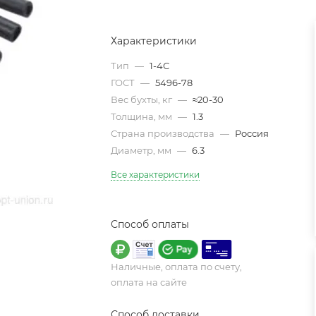
Характеристики
Тип
—
1-4С
ГОСТ
—
5496-78
Вес бухты, кг
—
≈20-30
Толщина, мм
—
1.3
Страна производства
—
Россия
Диаметр, мм
—
6.3
Все характеристики
Способ оплаты
Наличные, оплата по счету,
оплата на сайте
Способ доставки