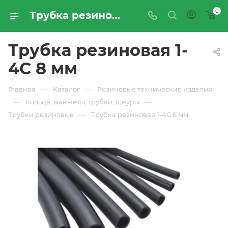
0
Трубка резиновая 1-4С 8 мм - купить по цене производителя с доставкой по Москве и России | ПРОМРЕСУРССЕРВИС
Трубка резиновая 1-
4С 8 мм
—
—
Главная
Каталог
Резиновые технические изделия
—
—
Кольца, манжеты, трубки, шнуры
—
Трубки резиновые
Трубка резиновая 1-4С 8 мм