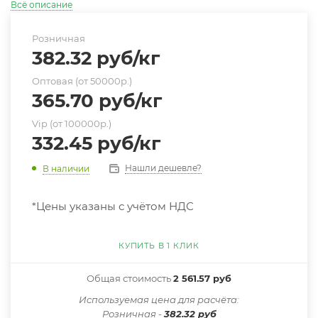
Всё описание
Розничная
382.32
руб
/кг
Оптовая (от 50000р.)
365.70
руб
/кг
Vip (от 100000р.)
332.45
руб
/кг
Нашли дешевле?
В наличии
*Цены указаны с учётом НДС
КУПИТЬ В 1 КЛИК
Общая стоимость
2 561.57 руб
Иcпользуемая цена для расчёта:
Розничная -
382.32 руб