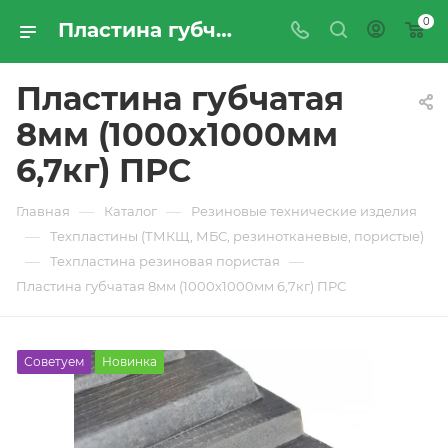
0
Пластина губчатая 8мм (1000х1000мм 6,7кг) ПРС - купить по цене производителя с доставкой по Москве и России | ПРОМРЕСУРССЕРВИС
Пластина губчатая
8мм (1000х1000мм
6,7кг) ПРС
—
—
Главная
Каталог
Резиновые технические изделия
—
Техпластины (ТМКЩ, МБС, резинотканевые, пористые)
—
—
Техпластина резиновая пористая
Пластина губчатая 8мм (1000х1000мм 6,7кг) ПРС
Советуем
Новинка