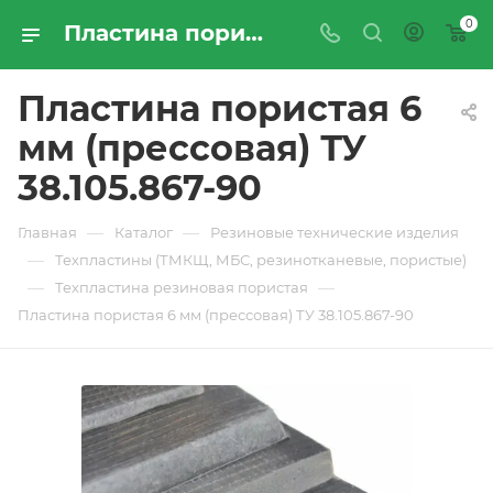
0
Пластина пористая 6 мм (прессовая) ТУ 38.105.867-90 - купить по цене производителя с доставкой по Москве и России | ПРОМРЕСУРССЕРВИС
Пластина пористая 6
мм (прессовая) ТУ
38.105.867-90
—
—
Главная
Каталог
Резиновые технические изделия
—
Техпластины (ТМКЩ, МБС, резинотканевые, пористые)
—
—
Техпластина резиновая пористая
Пластина пористая 6 мм (прессовая) ТУ 38.105.867-90