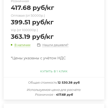
Розничная
417.68
руб
/кг
Оптовая (от 50000р.)
399.51
руб
/кг
Vip (от 100000р.)
363.19
руб
/кг
Нашли дешевле?
В наличии
*Цены указаны с учётом НДС
КУПИТЬ В 1 КЛИК
Общая стоимость
12 530.38 руб
Иcпользуемая цена для расчёта:
Розничная -
417.68 руб