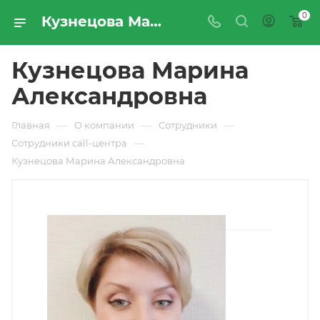
0
Кузнецова Марина Александровна | Сотрудники call-центра компании «ПРОМРЕСУРССЕРВИС»
Кузнецова Марина
Александровна
—
—
—
Главная
О компании
Сотрудники
—
Сотрудники call-центра
Кузнецова Марина Александровна