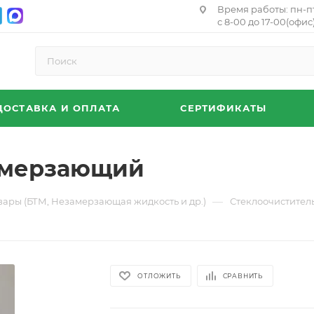
Время работы: пн-п
с 8-00 до 17-00(офис)
ДОСТАВКА И ОПЛАТА
СЕРТИФИКАТЫ
амерзающий
—
вары (БТМ, Незамерзающая жидкость и др.)
Стеклоочистител
ОТЛОЖИТЬ
СРАВНИТЬ