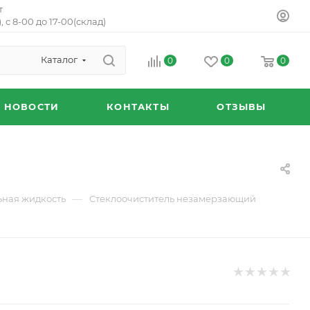
т
, с 8-00 до 17-00(склад)
Каталог
0
0
0
НОВОСТИ
КОНТАКТЫ
ОТЗЫВЫ
—
ьная жидкость
Стеклоочиститель незамерзающий