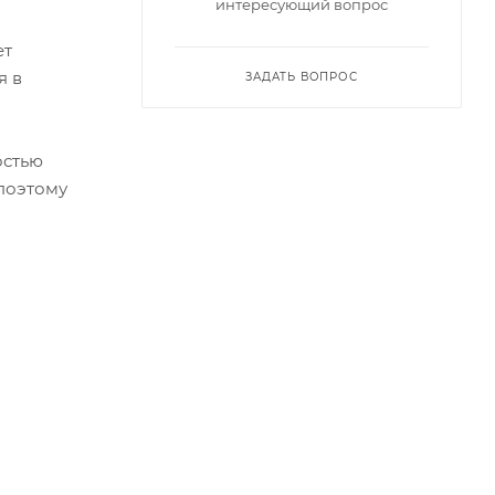
интересующий вопрос
ет
я в
ЗАДАТЬ ВОПРОС
остью
 поэтому