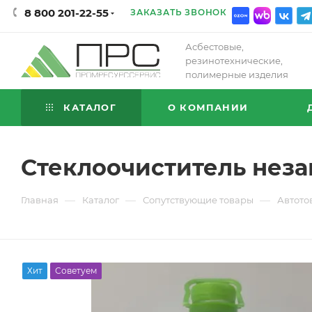
8 800 201-22-55
ЗАКАЗАТЬ ЗВОНОК
Асбестовые,
резинотехнические,
полимерные изделия
КАТАЛОГ
О КОМПАНИИ
Стеклоочиститель нез
—
—
—
Главная
Каталог
Сопутствующие товары
Автото
Хит
Советуем