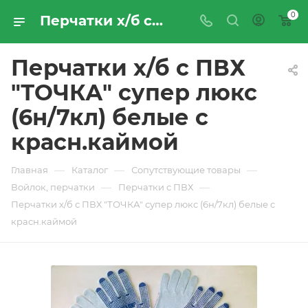
0
Перчатки х/б с ПВХ "ТОЧКА" супер люкс (6н/7кл) белые с красн.каймой - купить по цене производителя с доставкой по Москве и России | ПРОМРЕСУРССЕРВИС
Перчатки х/б с ПВХ
"ТОЧКА" супер люкс
(6н/7кл) белые с
красн.каймой
—
—
—
Главная
Каталог
Сопутствующие товары
—
—
Войлок, перчатки
Перчатки с ПВХ
Перчатки х/б с ПВХ "ТОЧКА" супер люкс (6н/7кл) белые с
красн.каймой