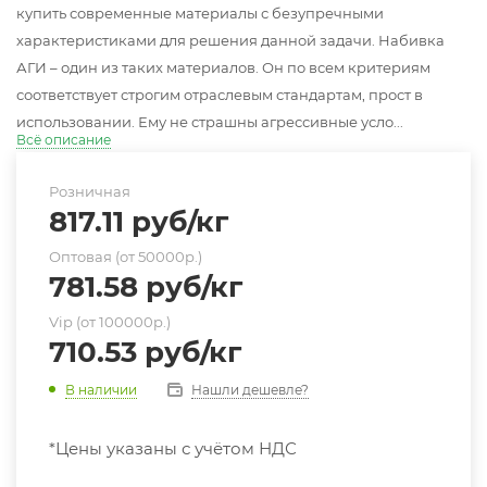
купить современные материалы с безупречными
характеристиками для решения данной задачи. Набивка
АГИ – один из таких материалов. Он по всем критериям
соответствует строгим отраслевым стандартам, прост в
использовании. Ему не страшны агрессивные усло...
Всё описание
Розничная
817.11
руб
/кг
Оптовая (от 50000р.)
781.58
руб
/кг
Vip (от 100000р.)
710.53
руб
/кг
Нашли дешевле?
В наличии
*Цены указаны с учётом НДС