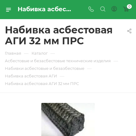
0
Набивка асбестовая АГИ 32 мм ПРС - купить по цене производителя с доставкой по Москве и России | ПРОМРЕСУРССЕРВИС
Набивка асбестовая
АГИ 32 мм ПРС
—
—
Главная
Каталог
—
Асбестовые и безасбестовые технические изделия
—
Набивки асбестовые и безазбестовые
—
Набивка асбестовая АГИ
Набивка асбестовая АГИ 32 мм ПРС